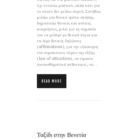
όχι εντελώς μυστικό, αλλά κάτι για
το οποίο δεν μιλάω συχνά. Συνήθως
μιλάω για θετικό τρόπο σκέψης,
δημοσιεύω θετικές και αστείες
αναρτήσεις, μιλώ για τη σημασία
του να μιλάμε με θετικά λόγια και
να λέμε θετικές δηλώσεις
(affirmations), για την εξάσκηση
του συμπατικου νόμου της έλξης
(law of attraction), να είμαστε
συναισθηματικά ανθεκτικοί, να…
READ MORE
Ταξίδι στην Βενετία