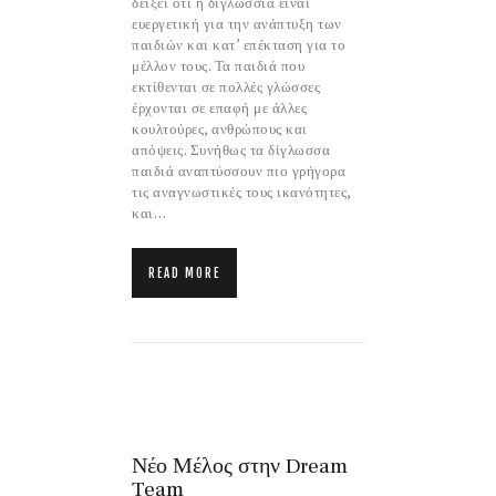
δείξει ότι η διγλωσσία είναι
ευεργετική για την ανάπτυξη των
παιδιών και κατ’ επέκταση για το
μέλλον τους. Τα παιδιά που
εκτίθενται σε πολλές γλώσσες
έρχονται σε επαφή με άλλες
κουλτούρες, ανθρώπους και
απόψεις. Συνήθως τα δίγλωσσα
παιδιά αναπτύσσουν πιο γρήγορα
τις αναγνωστικές τους ικανότητες,
και…
READ MORE
Νέο Μέλος στην Dream
Team