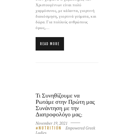
Χριστουγέννων είναι πολύ
χαρμόσυνος, με κάλαντα, γιορτινή
διακόσμηση, γιορτινά γεύματα, και
δώρα. Για πολλούς ανθρώπους
όμως,…
READ MORE
Τι Συνηθίζουμε να
Ρωτάμε στην Πρώτη μας
Συνάντηση με την
Διατροφολόγο μας;
November 19, 2021
Empowered Greek
NUTRITION
Ladies