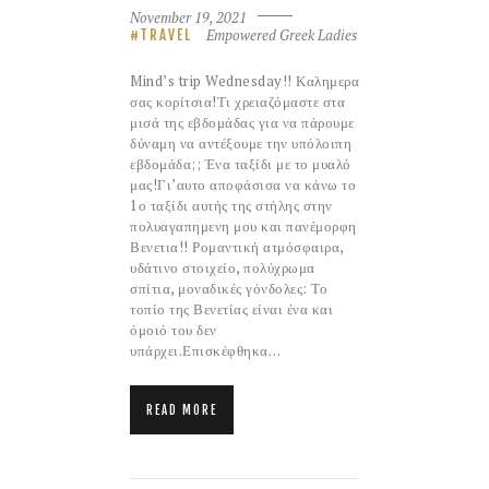
November 19, 2021
Empowered Greek Ladies
TRAVEL
Mind’s trip Wednesday!! Καλημερα
σας κορίτσια!Τι χρειαζόμαστε στα
μισά της εβδομάδας για να πάρουμε
δύναμη να αντέξουμε την υπόλοιπη
εβδομάδα;; Ένα ταξίδι με το μυαλό
μας!Γι’αυτο αποφάσισα να κάνω το
1ο ταξίδι αυτής της στήλης στην
πολυαγαπημενη μου και πανέμορφη
Βενετια!! Ρομαντική ατμόσφαιρα,
υδάτινο στοιχείο, πολύχρωμα
σπίτια, μοναδικές γόνδολες: Το
τοπίο της Βενετίας είναι ένα και
όμοιό του δεν
υπάρχει.Επισκέφθηκα…
READ MORE