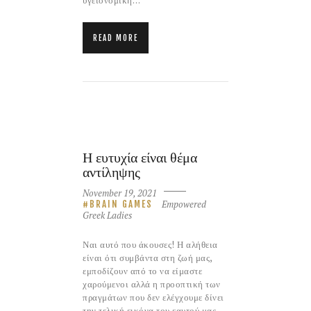
READ MORE
Η ευτυχία είναι θέμα
αντίληψης
November 19, 2021
Empowered
BRAIN GAMES
Greek Ladies
Ναι αυτό που άκουσες! Η αλήθεια
είναι ότι συμβάντα στη ζωή μας,
εμποδίζουν από το να είμαστε
χαρούμενοι αλλά η προοπτική των
πραγμάτων που δεν ελέγχουμε δίνει
την τελική εικόνα του εαυτού μας