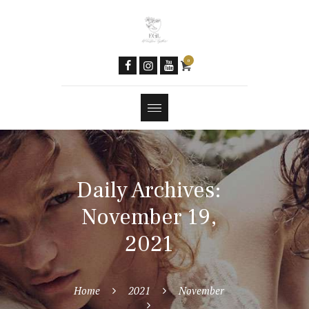
Women & AI
Social Media
Newsletter
0
Contacts
Tools
Features
Daily Archives:
November 19,
2021
Home
2021
November