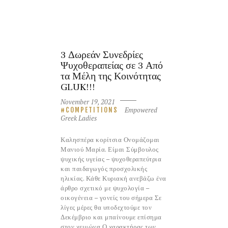
3 Δωρεάν Συνεδρίες
Ψυχοθεραπείας σε 3 Από
τα Μέλη της Κοινότητας
GLUK!!!
November 19, 2021
Empowered
COMPETITIONS
Greek Ladies
Καλησπέρα κορίτσια Ονομάζομαι
Μανιού Μαρία. Είμαι Σύμβουλος
ψυχικής υγείας – ψυχοθεραπεύτρια
και παιδαγωγός προσχολικής
ηλικίας. Κάθε Κυριακή ανεβάζω ένα
άρθρο σχετικό με ψυχολογία –
οικογένεια – γονείς του σήμερα Σε
λίγες μέρες θα υποδεχτούμε τον
Δεκέμβριο και μπαίνουμε επίσημα
στον χειμώνα Ο χαρακτήρας των