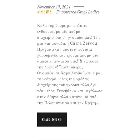
November 19, 2021
Empowered Greek Ladies
NEWS
Καλωσορίζουμε με τεράστιο
ενθουσιασμό μία ακόμα
διαχειρίστρια στην ομάδα μας! Την
μία και μοναδική Chara Zervou!
Πραγματικά ήμαστε απίστευτα
χαρούμενες που έχουμε ακόμα μια
αμαζόνα ανάμεσα μας!!!Γνωρίστε
την λοιπόν! “Καλησπέρα,
Ονομάζομαι Χαρά Ζερβού και είμαι
το νεότερο μέλος της ομάδας
διαχείρισης του γκρουπ αλλά όχι
νέο μέλος. Γεννήθηκα και μεγάλωσα
στην Αθήνα αλλά κατάγομαι από
την Πελοπόννησο και την Κρήτη.…
READ MORE