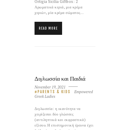
Ortigia Sicilia Giftbox: 2
Αρωματικά κεριά, μια κρέμα
χεριών, μία κρέμα σώματος…
READ MORE
Διγλωσσία και Παιδιά
November 19, 2021
Empowered
PARENTS & KIDS
Greek Ladies
Διγλωσσία: η ικανότητα να
χειρίζεσαι δύο γλώσσες
(αντιληπτικά και εκφραστικά)
εξίσου. Η επιστημονική έρευνα έχει