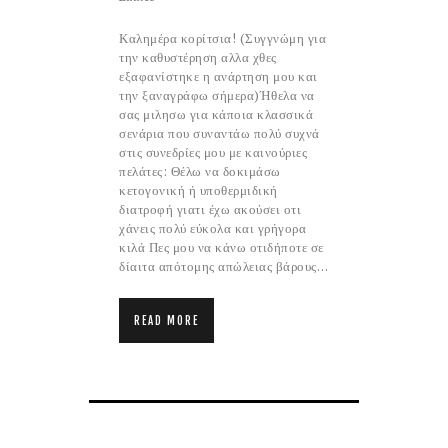
Καλημέρα κορίτσια! (Συγγνώμη για
την καθυστέρηση αλλα χθες
εξαφανίστηκε η ανάρτηση μου και
την ξαναγράφω σήμερα)Ήθελα να
σας μιλησω για κάποια κλασσικά
σενάρια που συναντάω πολύ συχνά
στις συνεδρίες μου με καινούριες
πελάτες: Θέλω να δοκιμάσω
κετογονική ή υποθερμιδική
διατροφή γιατι έχω ακούσει οτι
χάνεις πολύ εύκολα και γρήγορα
κιλά Πες μου να κάνω οτιδήποτε σε
δίαιτα απότομης απώλειας βάρους…
READ MORE