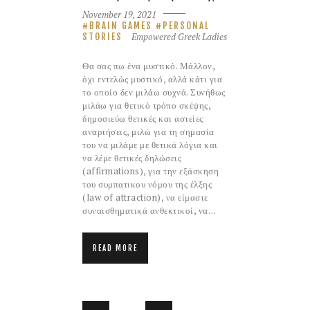
November 19, 2021
BRAIN GAMES
PERSONAL
Empowered Greek Ladies
STORIES
Θα σας πω ένα μυστικό. Μάλλον,
όχι εντελώς μυστικό, αλλά κάτι για
το οποίο δεν μιλάω συχνά. Συνήθως
μιλάω για θετικό τρόπο σκέψης,
δημοσιεύω θετικές και αστείες
αναρτήσεις, μιλώ για τη σημασία
του να μιλάμε με θετικά λόγια και
να λέμε θετικές δηλώσεις
(affirmations), για την εξάσκηση
του συμπατικου νόμου της έλξης
(law of attraction), να είμαστε
συναισθηματικά ανθεκτικοί, να…
READ MORE