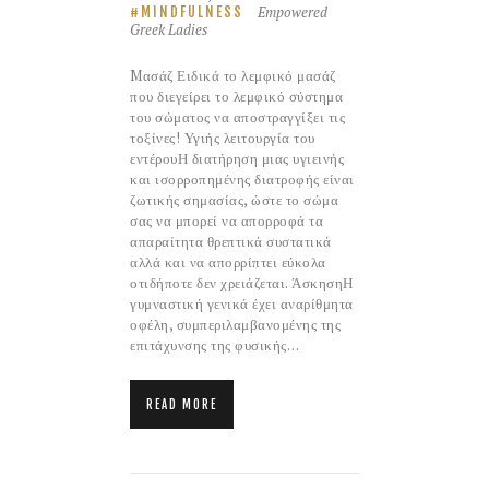
Empowered
MINDFULNESS
Greek Ladies
Mασάζ Ειδικά το λεμφικό μασάζ
που διεγείρει το λεμφικό σύστημα
του σώματος να αποστραγγίξει τις
τοξίνες! Υγιής λειτουργία του
εντέρουΗ διατήρηση μιας υγιεινής
και ισορροπημένης διατροφής είναι
ζωτικής σημασίας, ώστε το σώμα
σας να μπορεί να απορροφά τα
απαραίτητα θρεπτικά συστατικά
αλλά και να απορρίπτει εύκολα
οτιδήποτε δεν χρειάζεται. ΆσκησηΗ
γυμναστική γενικά έχει αναρίθμητα
οφέλη, συμπεριλαμβανομένης της
επιτάχυνσης της φυσικής…
READ MORE