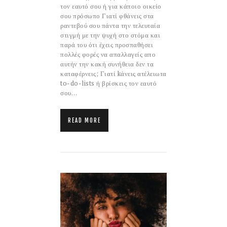
τον εαυτό σου ή για κάποιο οικείο
σου πρόσωπο Γιατί φθάνεις στα
ραντεβού σου πάντα την τελευταία
στιγμή με την ψυχή στο στόμα και
παρά του ότι έχεις προσπαθήσει
πολλές φορές να απαλλαγείς απο
αυτήν την κακή συνήθεια δεν τα
καταφέρνεις; Γιατί kάνεις ατέλειωτα
to-do-lists ή βρίσκεις τον εαυτό
σου…
READ MORE