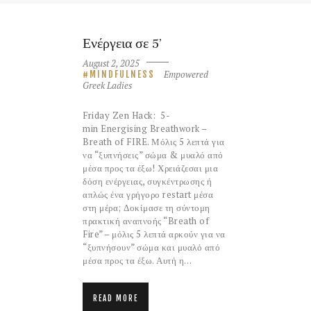
Ενέργεια σε 5’
August 2, 2025
Empowered
MINDFULNESS
Greek Ladies
Friday Zen Hack: 5-
min Energising Breathwork –
Breath of FIRE. Μόλις 5 λεπτά για
να “ξυπνήσεις” σώμα & μυαλό από
μέσα προς τα έξω! Χρειάζεσαι μια
δόση ενέργειας, συγκέντρωσης ή
απλώς ένα γρήγορο restart μέσα
στη μέρα; Δοκίμασε τη σύντομη
πρακτική αναπνοής “Breath of
Fire” – μόλις 5 λεπτά αρκούν για να
“ξυπνήσουν” σώμα και μυαλό από
μέσα προς τα έξω. Αυτή η…
READ MORE