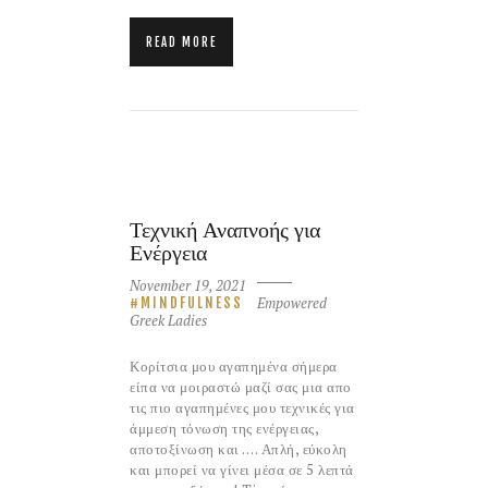
READ MORE
Τεχνική Αναπνοής για
Ενέργεια
November 19, 2021
Empowered
MINDFULNESS
Greek Ladies
Κορίτσια μου αγαπημένα σήμερα
είπα να μοιραστώ μαζί σας μια απο
τις πιο αγαπημένες μου τεχνικές για
άμμεση τόνωση της ενέργειας,
αποτοξίνωση και …. Απλή, εύκολη
και μπορεί να γίνει μέσα σε 5 λεπτά