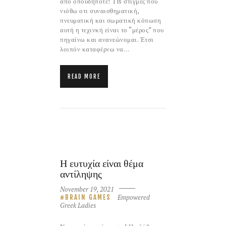
απο οπουδήποτε! Tis στίγμες που
νιόθω οτι συναισθηματική,
πνευματική και σωματική κόπωση
αυτή η τεχινκή είναι το “μέρος” που
πηγαίνω και ανανεώνομαι. Έτσι
λοιπόν καταφέρνω να…
READ MORE
Η ευτυχία είναι θέμα
αντίληψης
November 19, 2021
Empowered
BRAIN GAMES
Greek Ladies