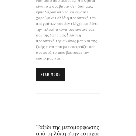
Ναι αυτό που άκουσες! Η αλήθεια
είναι ότι συμβάντα στη ζωή μας,
εμποδίζουν από το να είμαστε
χαρούμενοι αλλά η προοπτική των
πραγμάτων που δεν ελέγχουμε δίνει
την τελική εικόνα του εαυτού μας
και της ζωής μας ! Αυτή η
προοπτική της εικόνας μας και της
ζωής είναι που μας επειρεάζει όσο
αναφορά το πως βλέπουμε τον
εαυτό μας και…
READ MORE
Ταξίδι της μεταμόρφωσης
από τη λύπη στην ευτυχία