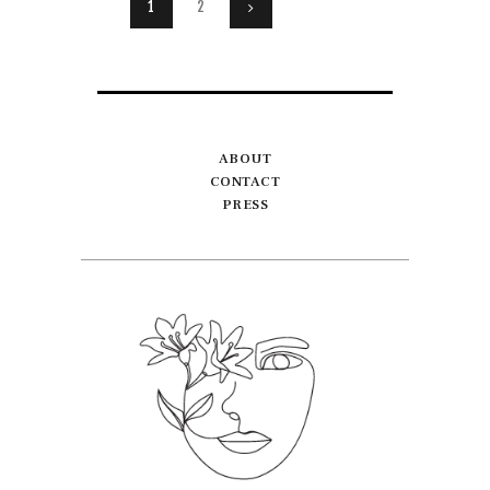
Posts
PAGE
1
PAGE
2
>
pagination
ABOUT
CONTACT
PRESS