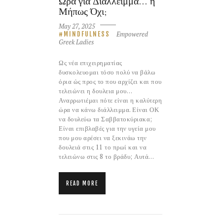
Ώρα για Διάλλειμμα… η
Μήπως Όχι;
May 27, 2025
Empowered
MINDFULNESS
Greek Ladies
Ως νέα επιχειρηματίας
δυσκολευομαι τόσο πολύ να βάλω
όρια ώς προς το που αρχίζει και που
τελειώνει η δουλεια μου…
Αναρρωτιέμαι πότε είναι η καλύτερη
ώρα να κάνω διάλλειμμα. Είναι ΟΚ
να δουλεύω τα Σαββατοκύριακα;
Είναι επιβλαβές για την υγεία μου
που μου αρέσει να ξεκινάω την
δουλειά στις 11 το πρωί και να
τελειώνω στις 8 το βράδυ; Αυτά…
READ MORE