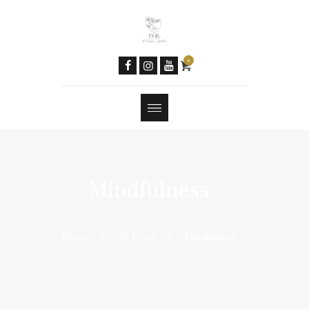
Women & AI
Social Media
Newsletter
0
Contacts
Tools
Features
Mindfulness
Home
All Posts
Mindfulness