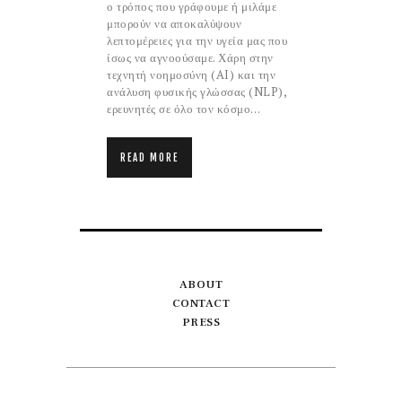
ο τρόπος που γράφουμε ή μιλάμε
μπορούν να αποκαλύψουν
λεπτομέρειες για την υγεία μας που
ίσως να αγνοούσαμε. Χάρη στην
τεχνητή νοημοσύνη (AI) και την
ανάλυση φυσικής γλώσσας (NLP),
ερευνητές σε όλο τον κόσμο…
READ MORE
ABOUT
CONTACT
PRESS