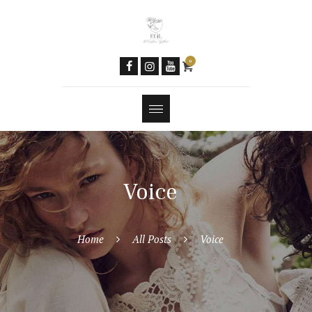
Women & AI
Social Media
Newsletter
0
Contacts
Tools
Features
Voice
Home
All Posts
Voice