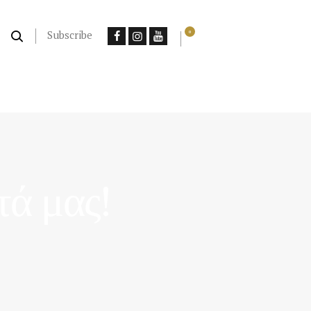
Subscribe
0
ά μας!