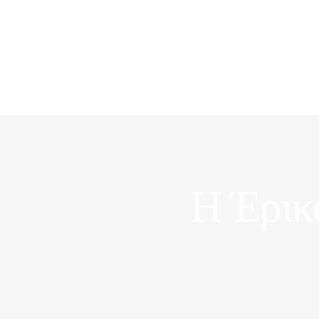
Style
the Curated
Closet
the Mind
the Road
Η Έρικ