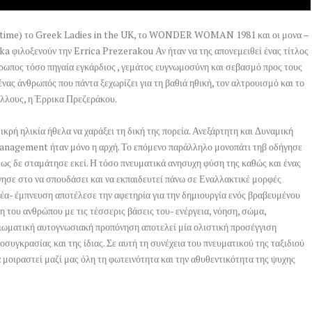
time) το Greek Ladies in the UK, το WONDER WOMAN 1981 και οι μονα –
 φιλοξενούν την Errica Prezerakou Αν ήταν να της απονεμειθεί ένας τίτλος
θρωπος τόσο πηγαία εγκάρδιος , γεμάτος ευγνωμοσύνη και σεβασμό προς τους
ένας άνθρωπός που πάντα ξεχωρίζει για τη βαθιά ηθική, τον αλτρουισμό και το
λλλους, η Έρρικα Πρεζεράκου.
κρή ηλικία ήθελα να χαράξει τη δική της πορεία. Ανεξάρτητη και Δυναμική
Management ήταν μόνο η αρχή. Το επόμενο παράλληλο μονοπάτι τηβ οδήγησε
ως δε σταμάτησε εκεί. Η τόσο πνευματικά ανησυχη φύση της καθώς και ένας
ήγησε στο να σπουδάσει και να εκπαιδευτεί πάνω σε Εναλλακτικέ μορφές
δέα- έμπνευση αποτέλεσε την αφετηρία για την δημιουργία ενός βραβευμένου
του ανθρώπου με τις τέσσερις βάσεις του- ενέργεια, νόηση, σώμα,
ωματική αυτογνωσιακή προπόνηση αποτελεί μία ολιστική προσέγγιση
υγκρασίας και της ίδιας. Σε αυτή τη συνέχεια του πνευματικού της ταξιδιού
 μοιραστεί μαζί μας όλη τη φωτεινότητα και την αθυθεντικότητα της ψυχης