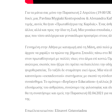
Για τα μάτια σας μόνο την Παρασκευή 2 Απριλίου (
19:00
UK 
δικές μας Pavlina Mygiaki Kontopoulou & Alexandra Kafka
τιμής, αυτός θα ήταν «Πρωταθλήτρια της Καρδιάς». Ένας άν
άλλος αλλά και προς την ίδια τη Ζωή. Μία γυναίκα σπουδαία, 
φως που τόσο απλόχερα και γενναιόδωρα προσφέρει στους ά
Γεννημένη στην Αθήνα με καταγωγή από τη Μάνη, από πολύ μι
άρχισε να χαράζει τα πρώτα της βήματα. Σπουδές πάνω στο 
στον πρωταθλητισμό με πολλές νίκες στο άλμα επί κοντώ. Όμ
ανώτερος σκοπός που ήξερε ότι πρέπει να διατελέσει την οδ
ψυχοθεραπείας. Το ταξίδι δε σταμάτησε εκεί όμως. Μία νέα ι
καινοτόμου «εκπαιδευτιού» συστήματος με σκοπό τη σύνδεση 
συναίσθημα. Το ομόνυμο «Replayce Education» ή αλλιώς βι
εδυνάμωσης του ανθρώπου, συνώνυμο της φιλοσοφίας και ιδιοσ
θα τη συνατήσυμε και εμείς την Παρασκευή 02.04.2021 για να
της.
Επιμέλεια κειμένου: Elisavet Grigoriadou