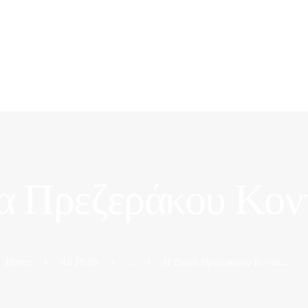
α Πρεζεράκου Κοντ
Home
All Posts
...
Η Έρικα Πρεζεράκου Κοντά...