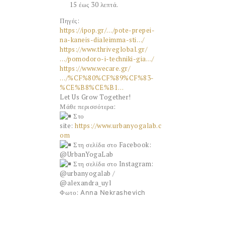
15 έως 30 λεπτά.
Πηγές:
https://ipop.gr/…/pote-prepei-
na-kaneis-dialeimma-sti…/
https://www.thriveglobal.gr/
…/pomodoro-i-techniki-gia…/
https://www.wecare.gr/
…/%CF%80%CF%89%CF%83-
%CE%B8%CE%B1…
Let Us Grow Together!
Μάθε περισσότερα:
Στο
site:
https://www.urbanyogalab.c
om
Στη σελίδα στο Facebook:
@UrbanYogaLab
Στη σελίδα στο Instagram:
@urbanyogalab /
@alexandra_uyl
Φωτο:
Anna Nekrashevich