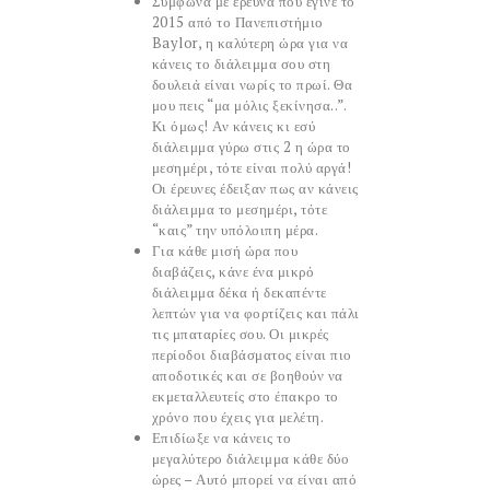
Σύμφωνα με έρευνα που έγινε το
2015 από το Πανεπιστήμιο
Baylor, η καλύτερη ώρα για να
κάνεις το διάλειμμα σου στη
δουλειά είναι νωρίς το πρωί. Θα
μου πεις “μα μόλις ξεκίνησα..”.
Κι όμως! Αν κάνεις κι εσύ
διάλειμμα γύρω στις 2 η ώρα το
μεσημέρι, τότε είναι πολύ αργά!
Οι έρευνες έδειξαν πως αν κάνεις
διάλειμμα το μεσημέρι, τότε
“καις” την υπόλοιπη μέρα.
Για κάθε μισή ώρα που
διαβάζεις, κάνε ένα μικρό
διάλειμμα δέκα ή δεκαπέντε
λεπτών για να φορτίζεις και πάλι
τις μπαταρίες σου. Οι μικρές
περίοδοι διαβάσματος είναι πιο
αποδοτικές και σε βοηθούν να
εκμεταλλευτείς στο έπακρο το
χρόνο που έχεις για μελέτη.
Επιδίωξε να κάνεις το
μεγαλύτερο διάλειμμα κάθε δύο
ώρες – Αυτό μπορεί να είναι από