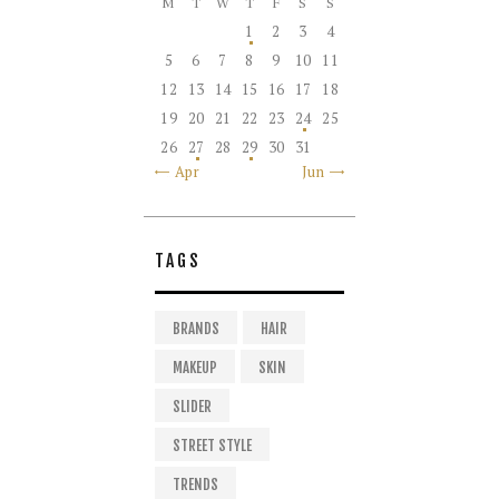
M
T
W
T
F
S
S
1
2
3
4
5
6
7
8
9
10
11
12
13
14
15
16
17
18
19
20
21
22
23
24
25
26
27
28
29
30
31
« Apr
Jun »
TAGS
BRANDS
HAIR
MAKEUP
SKIN
SLIDER
STREET STYLE
TRENDS