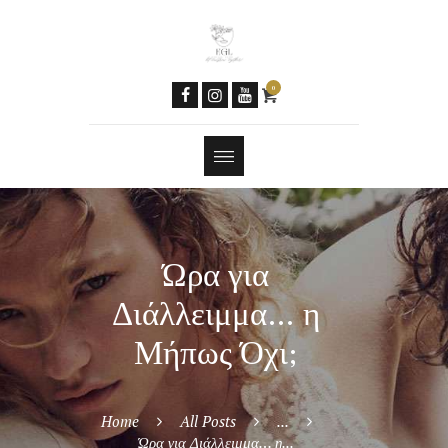
Women & AI
Social Media
Newsletter
0
Contacts
Tools
Features
Ώρα για
Διάλλειμμα… η
Μήπως Όχι;
Home
All Posts
...
Ώρα για Διάλλειμμα… η...