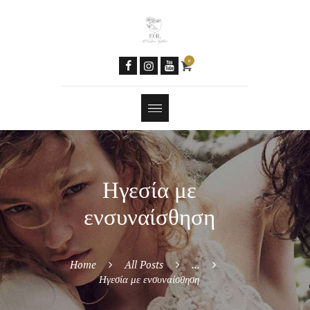
Women & AI
Social Media
Newsletter
0
Contacts
Tools
Features
Ηγεσία με
ενσυναίσθηση
Home
All Posts
...
Ηγεσία με ενσυναίσθηση