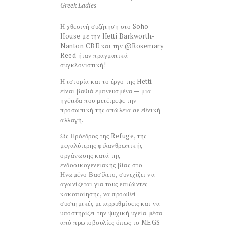
Greek Ladies
Η χθεσινή συζήτηση στο Soho
House με την Hetti Barkworth-
Nanton CBE και την @Rosemary
Reed ήταν πραγματικά
συγκλονιστική!
Η ιστορία και το έργο της Hetti
είναι βαθιά εμπνευσμένα — μια
ηγέτιδα που μετέτρεψε την
προσωπική της απώλεια σε εθνική
αλλαγή.
Ως Πρόεδρος της Refuge, της
μεγαλύτερης φιλανθρωπικής
οργάνωσης κατά της
ενδοοικογενειακής βίας στο
Ηνωμένο Βασίλειο, συνεχίζει να
αγωνίζεται για τους επιζώντες
κακοποίησης, να προωθεί
συστημικές μεταρρυθμίσεις και να
υποστηρίζει την ψυχική υγεία μέσα
από πρωτοβουλίες όπως το MEGS