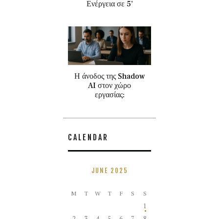
Ενέργεια σε 5’
Η άνοδος της Shadow
AI στον χώρο
εργασίας:
CALENDAR
JUNE 2025
M
T
W
T
F
S
S
1
2
3
4
5
6
7
8