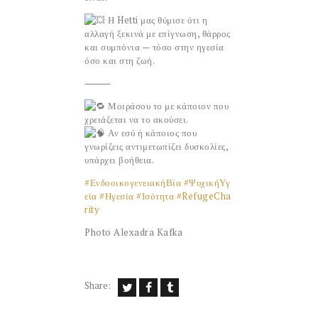
Η Hetti μας θύμισε ότι η
αλλαγή ξεκινά με επίγνωση, θάρρος
και συμπόνια — τόσο στην ηγεσία
όσο και στη ζωή.
⸻
Μοιράσου το με κάποιον που
χρειάζεται να το ακούσει.
Αν εσύ ή κάποιος που
γνωρίζεις αντιμετωπίζει δυσκολίες,
υπάρχει βοήθεια.
#ΕνδοοικογενειακήΒία
#ΨυχικήΥγ
εία
#Ηγεσία
#Ισότητα
#RefugeCha
rity
Photo Alexadra Kafka
Share: