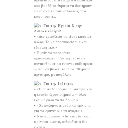
οργανισμός στο Ηνωμένο Βασίλειο
που βοηθά τα θύματα να διατηρούν
τις συσκευές τους ασφαλείς από
κακοποιητές.
Για την Ηγεσία & την
Ανθεκτικότητα:
• «Δεν χρειάζεται να είσαι κάποιος
άλλος. Το να προσποιείσαι είναι
εξαντλητικό.»
• Έμαθε να παραμένει
προσγειωμένη στα γεγονότα σε
συναισθηματικά έντονες συζητήσεις
— και να βιώνει τα συναισθήματα
αργότερα, με ασφάλεια.
Για την Ισότητα:
• «Η ποικιλομορφία, η ισότητα και
η ένταξη έχουν σημασία — όλοι
έχουμε ρόλο να παίξουμε.»
• «Χρειαζόμαστε ανδρικά πρότυπα
για να εμπνέουμε τα αγόρια.»
• Νέα καμπάνια: «Αν κάτι δεν σου
φαίνεται σωστό, πιθανότατα δεν
είναι.»