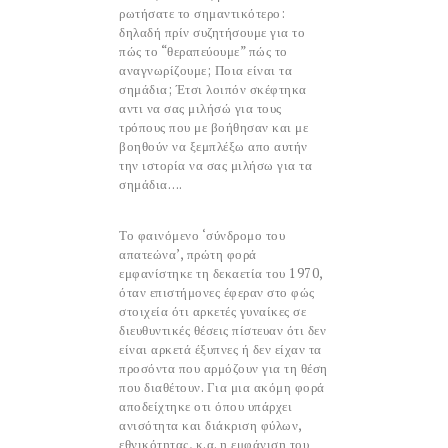
ρωτήσατε το σημαντικότερο:
δηλαδή πρίν συζητήσουμε για το
πώς το “θεραπεύουμε” πώς το
αναγνωρίζουμε; Ποια είναι τα
σημάδια; Έτσι λοιπόν σκέφτηκα
αντι να σας μιλήσώ για τους
τρόπους που με βοήθησαν και με
βοηθούν να ξεμπλέξω απο αυτήν
την ιστορία να σας μιλήσω για τα
σημάδια….
Το φαινόμενο ‘σύνδρομο του
απατεώνα’, πρώτη φορά
εμφανίστηκε τη δεκαετία του 1970,
όταν επιστήμονες έφεραν στο φώς
στοιχεία ότι αρκετές γυναίκες σε
διευθυντικές θέσεις πίστευαν ότι δεν
είναι αρκετά έξυπνες ή δεν είχαν τα
προσόντα που αρμόζουν για τη θέση
που διαθέτουν. Για μια ακόμη φορά
αποδείχτηκε οτι όπου υπάρχει
ανισότητα και διάκριση φύλων,
εθνικότητας, κ.α. η εμφάνιση του