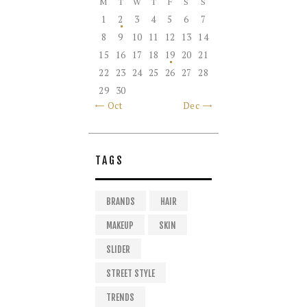
M
T
W
T
F
S
S
1
2
3
4
5
6
7
8
9
10
11
12
13
14
15
16
17
18
19
20
21
22
23
24
25
26
27
28
29
30
« Oct
Dec »
TAGS
BRANDS
HAIR
MAKEUP
SKIN
SLIDER
STREET STYLE
TRENDS