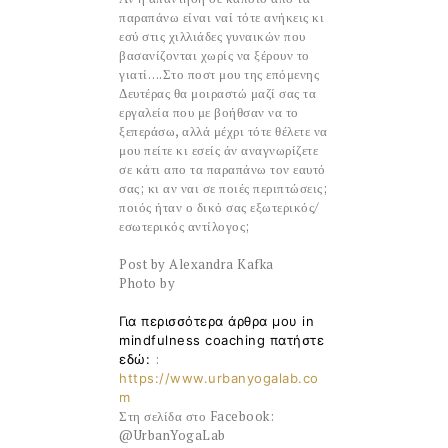
παραπάνω είναι ναί τότε ανήκεις κι
εσύ στις χιλλιάδες γυναικών που
βασανίζονται χωρίς να ξέρουν το
γιατί….
Στο ποστ μου της επόμενης
Δευτέρας θα μοιραστώ μαζί σας τα
εργαλεία που με βοήθσαν να το
ξεπεράσω, αλλά μέχρι τότε θέλετε να
μου πείτε κι εσείς άν αναγνωρίζετε
σε κάτι απο τα παραπάνω τον εαυτό
σας; κι αν ναι σε ποιές περιπτώσεις;
ποιός ήταν ο δικό σας εξωτερικός/
εσωτερικός αντίλογος;
Post by Alexandra Kafka
Photo by
Για περισσότερα άρθρα μου in
mindfulness coaching πατήστε
:
εδώ:
https://www.urbanyogalab.co
m
Στη σελίδα στο Facebook:
@UrbanYogaLab