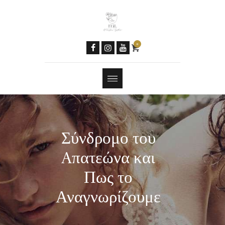
Women & AI
Social Media
Newsletter
0
Contacts
Tools
Features
Σύνδρομο του
Aπατεώνα και
Πως το
Αναγνωρίζουμε