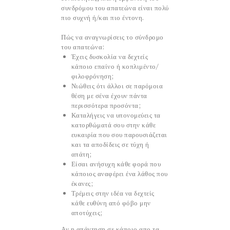
συνδρόμου του απατεώνα είναι πολύ
πιο συχνή ή/και πιο έντονη.
Πώς να αναγνωρίσεις το σύνδρομο
του απατεώνα:
Έχεις δυσκολία να δεχτείς
κάποιο επαίνο ή κοπλιμέντο/
φιλοφρόνηση;
Νιώθεις ότι άλλοι σε παρόμοια
θέση με σένα έχουν πάντα
περισσότερα προσόντα;
Καταλήγεις να υπονομεύεις τα
κατορθώματά σου στην κάθε
ευκαιρία που σου παρουσιάζεται
και τα αποδίδεις σε τύχη ή
απάτη;
Είσαι ανήσυχη κάθε φορά που
κάποιος αναφέρει ένα λάθος που
έκανες;
Τρέμεις στην ιδέα να δεχτείς
κάθε ευθύνη από φόβο μην
αποτύχεις;
Αν η απάντηση σε κάποιο απο τα