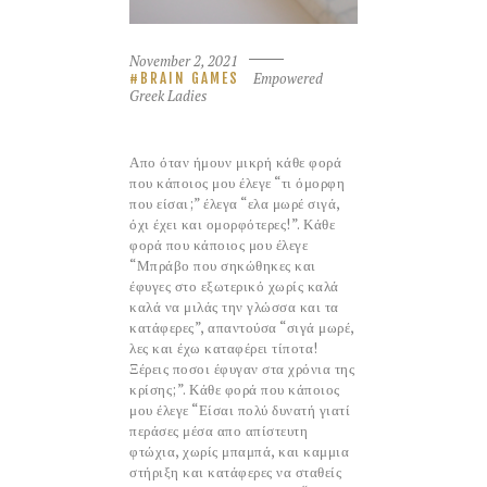
November 2, 2021
Empowered
BRAIN GAMES
Greek Ladies
Απο όταν ήμουν μικρή κάθε φορά
που κάποιος μου έλεγε “τι όμορφη
που είσαι;” έλεγα “ελα μωρέ σιγά,
όχι έχει και ομορφότερες!”. Κάθε
φορά που κάποιος μου έλεγε
“Μπράβο που σηκώθηκες και
έφυγες στο εξωτερικό χωρίς καλά
καλά να μιλάς την γλώσσα και τα
κατάφερες”, απαντούσα “σιγά μωρέ,
λες και έχω καταφέρει τίποτα!
Ξέρεις ποσοι έφυγαν στα χρόνια της
κρίσης;”. Κάθε φορά που κάποιος
μου έλεγε “Είσαι πολύ δυνατή γιατί
περάσες μέσα απο απίστευτη
φτώχια, χωρίς μπαμπά, και καμμια
στήριξη και κατάφερες να σταθείς