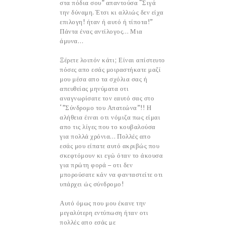
στα πόδια σου” απαντούσα “Σιγά
την δύναμη. Έτσι κι αλλιώς δεν είχα
επιλογη! ήταν ή αυτό ή τίποτα!”
Πάντα ένας αντίλογος… Μια
άμυνα…
Ξέρετε λοιπόν κάτι; Είναι απίστευτο
πόσες απο εσάς μοιραστήκατε μαζί
μου μέσα απο τα σχόλια σας ή
απευθείας μηνύματα οτι
αναγνωρίσατε τον εαυτό σας στο
‘”Σύνδρομο του Απατεώνα”!! Η
αλήθεια έιναι οτι νόμιζα πως είμαι
απο τις λίγες που το κουβαλούσα
για πολλά χρόνια… Πολλές απο
εσάς μου είπατε αυτό ακριβώς που
σκεφτόμουν κι εγώ όταν το άκουσα
για πρώτη φορά – οτι δεν
μπορούσατε κάν να φανταστείτε οτι
υπάρχει ώς σύνδρομο!
Αυτό όμως που μου έκανε την
μεγαλύτερη εντύπωση ήταν οτι
πολλές απο εσάς με